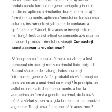
ondulatoarele termice de gene, periuțele 3 în 1 din
plastic de aplicare a rimelurilor, bureții de machiaj în
formă de ou pentru aplicarea fondului de ten sau chiar
seturi cu instrumente și șabloane de conturare a
sprâncenelor. Evident, lista acestor invenții este mult
mai lungă, însă, acest articol se concentrează doar pe
un anumit produs – rimelul cu vibrații.
Cunoașteți
acest accesoriu revoluționar?
Să începem cu începutul. Rimelul cu vibrații a fost
conceput din același motiv ca rimelul tipic, obișnuit.
Scopul său este de a alungi, îndesi, curba și
înfrumuseța genele. Astfel, probabil că vă întrebați ce
sens are crearea unui rimel cu vibrații? În principiu, un
astfel de rimel a fost conceput pentru a facilita
acoperirea uniformă a genelor cu rimel, de la bază
până la vârfuri și pentru a ajuta la separarea cu precizie
a genelor. Totuși, chiar funcționează în acest mod?