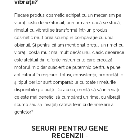
vibrații?
Fiecare produs cosmetic echipat cu un mecanism pe
vibrații este de neînlocuit, prin urmare, dacă se strică,
rimelul cu vibrații se transformă într-un produs
cosmetic mult prea scump în comparație cu unul
obișnuit. Și pentru că am menționat prețul, un rimel cu
vibrații costă mult mai mult decât unul clasic deoarece
este alcătuit din diferite instrumente care creează
motorul mic dar suficient de puternnic pentru a pune
aplicatorul în mișcare. Totuși, consistența, proprietățile
și tipul perilor sunt comparabile cu toate rimelurile
disponibile pe piață. De aceea, merită să vă întrebați
ce este mai benefic: să cumpărați un rimel cu vibrații
scump sau să învățați câteva tehnici de rimelare a
genlelor?
SERURI PENTRU GENE
RECENZII
-