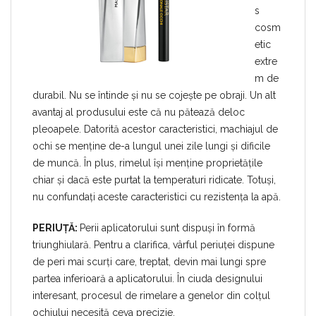
s
cosm
etic
extre
m de
durabil. Nu se întinde și nu se cojește pe obraji. Un alt
avantaj al produsului este că nu pătează deloc
pleoapele. Datorită acestor caracteristici, machiajul de
ochi se menține de-a lungul unei zile lungi și dificile
de muncă. În plus, rimelul își menține proprietățile
chiar și dacă este purtat la temperaturi ridicate. Totuși,
nu confundați aceste caracteristici cu rezistența la apă.
PERIUȚĂ:
Perii aplicatorului sunt dispuși în formă
triunghiulară. Pentru a clarifica, vârful periuței dispune
de peri mai scurți care, treptat, devin mai lungi spre
partea inferioară a aplicatorului. În ciuda designului
interesant, procesul de rimelare a genelor din colțul
ochiului necesită ceva precizie.