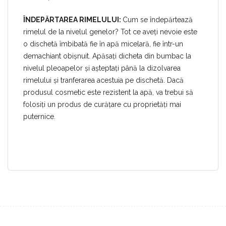
ÎNDEPĂRTAREA RIMELULUI:
Cum se îndepărtează
rimelul de la nivelul genelor? Tot ce aveți nevoie este
o dischetă îmbibată fie în apă micelară, fie într-un
demachiant obișnuit. Apăsați dicheta din bumbac la
nivelul pleoapelor și așteptați până la dizolvarea
rimelului și tranferarea acestuia pe dischetă. Dacă
produsul cosmetic este rezistent la apă, va trebui să
folosiți un produs de curățare cu proprietăți mai
puternice.