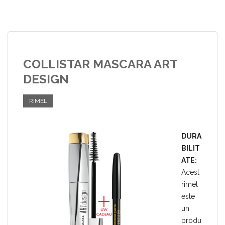
COLLISTAR MASCARA ART
DESIGN
RIMEL
DURA
BILIT
ATE:
Acest
rimel
este
un
produ