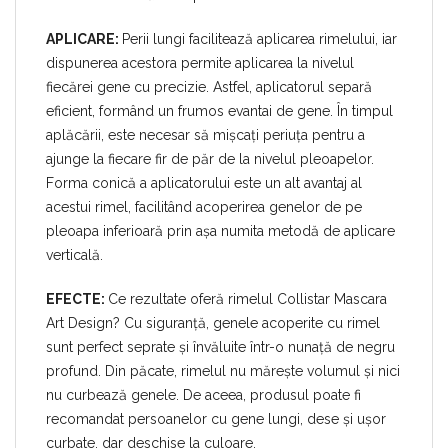
APLICARE:
Perii lungi facilitează aplicarea rimelului, iar
dispunerea acestora permite aplicarea la nivelul
fiecărei gene cu precizie. Astfel, aplicatorul separă
eficient, formând un frumos evantai de gene. În timpul
aplăcării, este necesar să mișcați periuța pentru a
ajunge la fiecare fir de păr de la nivelul pleoapelor.
Forma conică a aplicatorului este un alt avantaj al
acestui rimel, facilitând acoperirea genelor de pe
pleoapa inferioară prin așa numita metodă de aplicare
verticală.
EFECTE:
Ce rezultate oferă rimelul Collistar Mascara
Art Design? Cu siguranță, genele acoperite cu rimel
sunt perfect seprate și învăluite într-o nunață de negru
profund. Din păcate, rimelul nu mărește volumul și nici
nu curbează genele. De aceea, produsul poate fi
recomandat persoanelor cu gene lungi, dese și ușor
curbate, dar deschise la culoare.