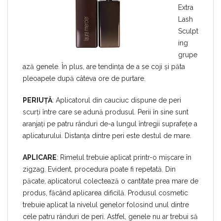
Extra
Lash
Sculpt
ing
grupe
ază genele. În plus, are tendința de a se coji și păta
pleoapele după câteva ore de purtare.
PERIUȚĂ
: Aplicatorul din cauciuc dispune de peri
scurți între care se adună produsul. Perii în sine sunt
aranjați pe patru rânduri de-a lungul întregii suprafețe a
aplicaturului. Distanța dintre peri este destul de mare.
APLICARE
: Rimelul trebuie aplicat printr-o mișcare în
zigzag. Evident, procedura poate fi repetată. Din
păcate, aplicatorul colectează o cantitate prea mare de
produs, făcând aplicarea dificilă. Produsul cosmetic
trebuie aplicat la nivelul genelor folosind unul dintre
cele patru rânduri de peri. Astfel, genele nu ar trebui să