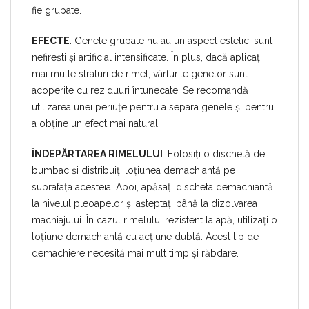
fie grupate.
EFECTE
: Genele grupate nu au un aspect estetic, sunt
nefirești și artificial intensificate. În plus, dacă aplicați
mai multe straturi de rimel, vârfurile genelor sunt
acoperite cu reziduuri întunecate. Se recomandă
utilizarea unei periuțe pentru a separa genele și pentru
a obține un efect mai natural.
ÎNDEPĂRTAREA RIMELULUI
: Folosiți o dischetă de
bumbac și distribuiți loțiunea demachiantă pe
suprafața acesteia. Apoi, apăsați discheta demachiantă
la nivelul pleoapelor și așteptați până la dizolvarea
machiajului. În cazul rimelului rezistent la apă, utilizați o
loțiune demachiantă cu acțiune dublă. Acest tip de
demachiere necesită mai mult timp și răbdare.