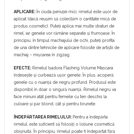
APLICARE:
În ciuda periuței mici, rimelul este ușor de
aplicat (dacă reușim să colectăm o cantitate mică de
produs cosmetic). Puteți aplica mai multe straturi de
rimel, iar genele vor rămâne separate și frumoase. În
principiu, în timpul machiajului de ochi, puteți profita
de una dintre tehnicile de aplicare folosite de artiștii de
machiaj – mișcarea în zigzag.
EFECTE:
Rimelul Isadora Flashing Volume Mascara
îndesește și curbează ușor genele. În plus, acoperă
genele cu o nuanță de negru profund. Produsul este
disponibil în doar o singură nuanță. Rimelul negru va
face minuni atât pentru femeile cu ten deschis la
culoare și păr blond, cât și pentru brunete.
ÎNDEPĂRTAREA RIMELULUI:
Pentru a îndepărta
rimelul, este suficient să folosiți o loțiune cosmetică
obișnuită. În principiu, rimelul poate fi îndepărtat fără