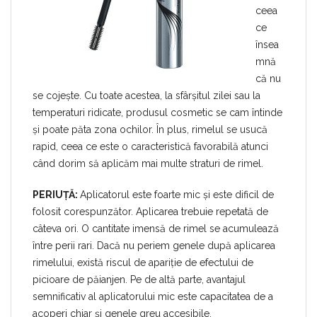
ceea
ce
însea
mnă
că nu
se cojește. Cu toate acestea, la sfârșitul zilei sau la
temperaturi ridicate, produsul cosmetic se cam întinde
și poate păta zona ochilor. În plus, rimelul se usucă
rapid, ceea ce este o caracteristică favorabilă atunci
când dorim să aplicăm mai multe straturi de rimel.
PERIUȚĂ:
Aplicatorul este foarte mic și este dificil de
folosit corespunzător. Aplicarea trebuie repetată de
câteva ori. O cantitate imensă de rimel se acumulează
între perii rari. Dacă nu periem genele după aplicarea
rimelului, există riscul de apariție de efectului de
picioare de păianjen. Pe de altă parte, avantajul
semnificativ al aplicatorului mic este capacitatea de a
acoperi chiar și genele greu accesibile.